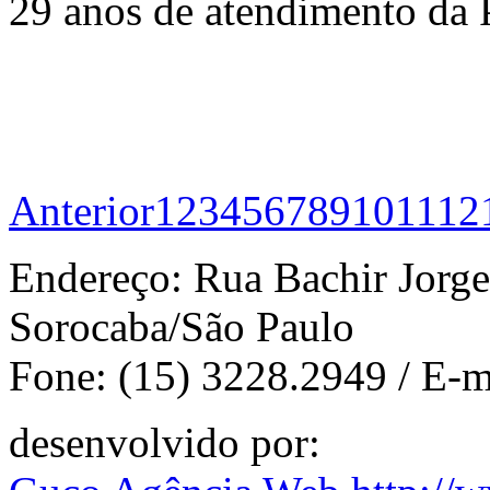
29 anos de atendimento da 
Anterior
1
2
3
4
5
6
7
8
9
10
11
12
Endereço: Rua Bachir Jorge 
Sorocaba/São Paulo
Fone: (15) 3228.2949 / E-m
desenvolvido por: